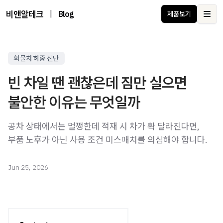
비앤알테크
|
Blog
제품보기
Ope
화물차 하중 진단
빈 차일 땐 괜찮은데 짐만 실으면
불안한 이유는 무엇일까
공차 상태에서는 멀쩡한데 적재 시 차가 확 달라진다면,
부품 노후가 아닌 사용 조건 미스매치를 의심해야 합니다.
Jun 25, 2026